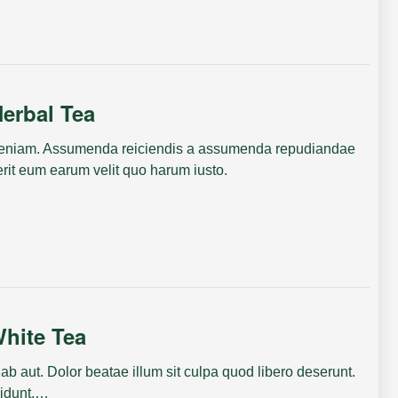
erbal Tea
 veniam. Assumenda reiciendis a assumenda repudiandae
it eum earum velit quo harum iusto.
hite Tea
 ab aut. Dolor beatae illum sit culpa quod libero deserunt.
ncidunt.…