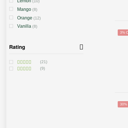
Lemon
(10)
Mango
(8)
Orange
(12)
Vanilla
(8)
3% 
Rating
(21)
(9)
Rated
5
Out Of 5
Rated
4
Out Of 5
30%