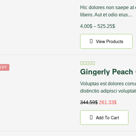
4.40
out
of 5
Hic dolores non saepe at 
libero. Aut et odio eius…
4.00
$
–
525.25
$
View Products
 OFF
Gingerly Peach 
Rated
4.50
out
of 5
Voluptas est dolores corru
distinctio adipisci volupt
344.59
$
261.33
$
Add To Cart