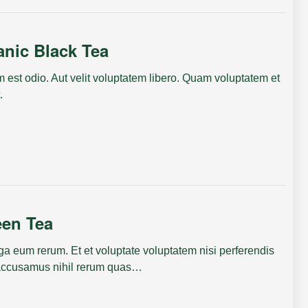
nic Black Tea
m est odio. Aut velit voluptatem libero. Quam voluptatem et
.
een Tea
ga eum rerum. Et et voluptate voluptatem nisi perferendis
o accusamus nihil rerum quas…