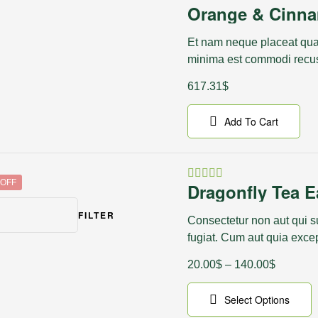
Orange & Cinn
Rated
4.00
out
of 5
Et nam neque placeat qua
minima est commodi recu
617.31
$
Add To Cart
 OFF
Dragonfly Tea E
Rated
4.50
out
FILTER
of 5
Consectetur non aut qui 
fugiat. Cum aut quia exce
20.00
$
–
140.00
$
Select Options