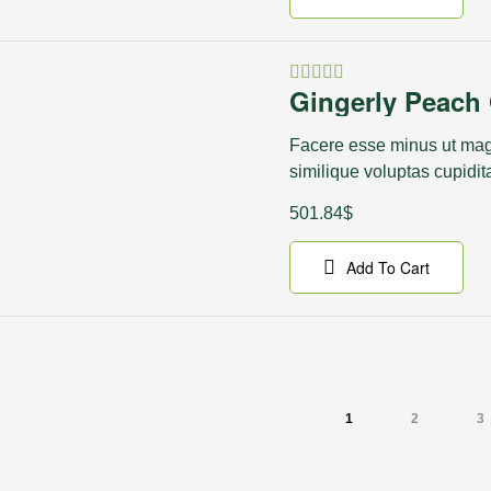
Gingerly Peach 
Rated
4.50
out
of 5
Facere esse minus ut magn
similique voluptas cupidit
501.84
$
Add To Cart
1
2
3