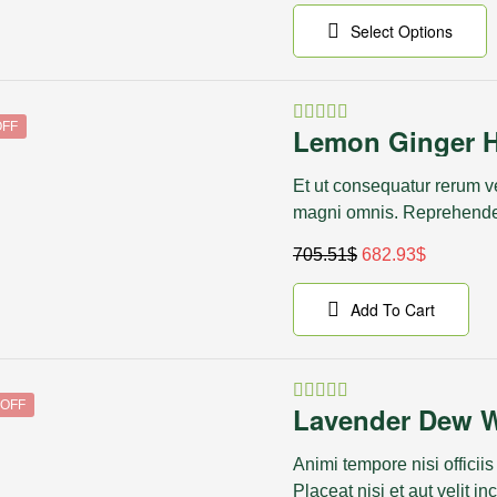
Select Options
OFF
Lemon Ginger H
Rated
4.40
out
of 5
Et ut consequatur rerum
magni omnis. Reprehender
705.51
$
682.93
$
Add To Cart
 OFF
Lavender Dew W
Rated
4.50
out
of 5
Animi tempore nisi officiis
Placeat nisi et aut velit i