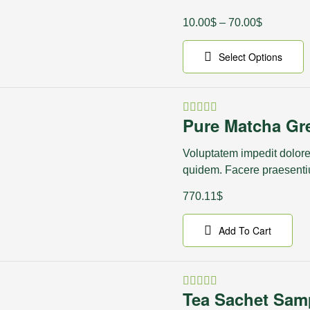
10.00
$
–
70.00
$
Select Options
Pure Matcha Gr
Rated
4.80
out of
5
Voluptatem impedit dolore
quidem. Facere praesentiu
770.11
$
Add To Cart
Tea Sachet Sam
Rated