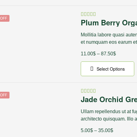
 OFF
Plum Berry Orga
Rated
4.50
out
of 5
Mollitia labore quasi aute
et numquam eos earum et
11.00
$
–
87.50
$
Select Options
 OFF
Jade Orchid Gr
Rated
4.25
out
of 5
Ullam repellendus ut at fu
architecto quisquam. Ill
5.00
$
–
35.00
$