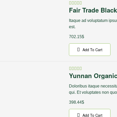
Fair Trade Blac
Rated
4.60
out
of 5
Itaque ad voluptatum ipsu
est.
702.15
$
Add To Cart
Yunnan Organic
Rated
4.00
out
of 5
Doloribus itaque necessita
qui. Et voluptates non qu
398.44
$
Add To Cart